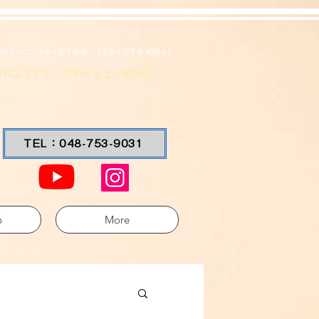
浦和フルコンタクト空手道場 【全日本空手道 昭誠会】
浦和エリアで、空手やるなら昭誠会！
TEL：048-753-9031
6
More