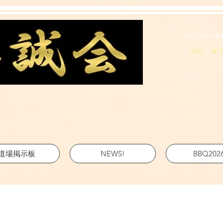
さいたま市の東
浦和 東
道場掲示板
NEWS!
BBQ202