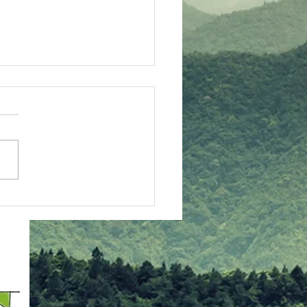
ベキュー大会情報
ームページにて、バーベキュ
会のコーナーを新設しました
ＢＱ２０２６」 にて、随時
をアップします チェックし
！