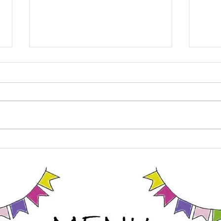
帯邉先生より連絡！（親子de
バー
空手）
当ホ
8月1日（土）の「親子de空手」
ー大
クラスですが、午前と夕方に分か
「Ｂ
れており、それぞれ以下の内容と
情報
なります。 ■10:00から10:50は通
てね
常の親子空手クラスの内容となり
ます ・指導は基本的に保護者
様向けとなっており、お子様と気
持ちよく汗をかく内容になってい
ます ・体験大歓迎ですので、
この機会にぜひお越しください
・お子様が道場生の保護者の