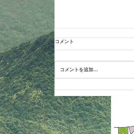
木部先生より連絡！
コメント
8月4日木部クラス 1830〜2030
《護身術体験、関節技&抜き技、
ヌンチャク体験》詳細 ①体操、
コメントを追加…
基本 ②【抜き技】 タスキ抜き 振
り見抜き 手刀抜き ③【関節技】
手首投げ 手首巻き投げより押え
肘固め 肘掛け落とし 手首送りよ
り腕立て背固め 入り身投げより
ねじ上げ固め 腕脇絞りより腕ひ
しぎ固め ④【脱出法紹介】 足攻
め どっこ抜き 親指攻め ⑤【ヌン
チャク体験】 ヌンチャク技法 簡