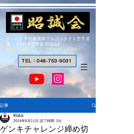
さいたま市の東浦和フルコンタクト空手道
場 【全日本空手道 昭誠会】
浦和 東浦和エリアで、空手やるなら昭誠会！
TEL：048-753-9031
記事
昭誠会
2024年6月11日
読了時間: 1分
ゲンキチャレンジ締め切