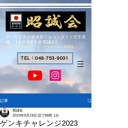
さいたま市の東浦和フルコンタクト空手道
場 【全日本空手道 昭誠会】
浦和 東浦和エリアで、空手やるなら昭誠会！
TEL：048-753-9031
記事
昭誠会
2023年9月19日
読了時間: 1分
ゲンキチャレンジ2023