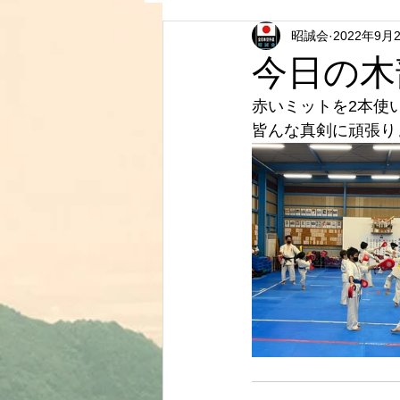
昭誠会
2022年9月
今日の木
赤いミットを2本使
皆んな真剣に頑張り