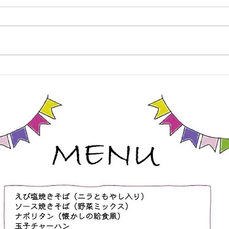
空手）
当ホ
8月1日（土）の「親子de空手」
ー大
クラスですが、午前と夕方に分か
「Ｂ
れており、それぞれ以下の内容と
情報
なります。 ■10:00から10:50は通
てね
常の親子空手クラスの内容となり
ます ・指導は基本的に保護者
様向けとなっており、お子様と気
持ちよく汗をかく内容になってい
ます ・体験大歓迎ですので、
この機会にぜひお越しください
・お子様が道場生の保護者の
方、ご兄弟の参加はもちろん大歓
迎です ・お子様が道