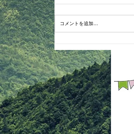
8月4日木部クラス 1830〜2030
《護身術体験、関節技&抜き技、
ヌンチャク体験》詳細 ①体操、
コメントを追加…
基本 ②【抜き技】 タスキ抜き 振
り見抜き 手刀抜き ③【関節技】
手首投げ 手首巻き投げより押え
肘固め 肘掛け落とし 手首送りよ
り腕立て背固め 入り身投げより
ねじ上げ固め 腕脇絞りより腕ひ
しぎ固め ④【脱出法紹介】 足攻
め どっこ抜き 親指攻め ⑤【ヌン
チャク体験】 ヌンチャク技法 簡
単スパーリン