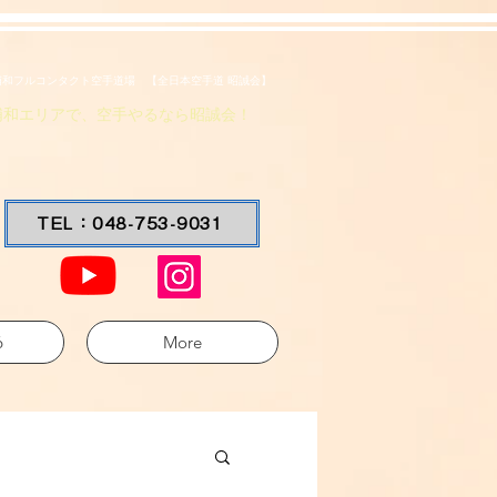
浦和フルコンタクト空手道場 【全日本空手道 昭誠会】
浦和エリアで、空手やるなら昭誠会！
TEL：048-753-9031
6
More