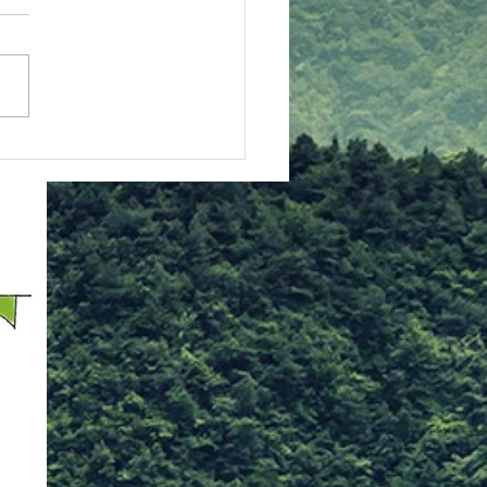
ームページにて、バーベキュ
会のコーナーを新設しました
ＢＱ２０２６」 にて、随時
をアップします チェックし
！