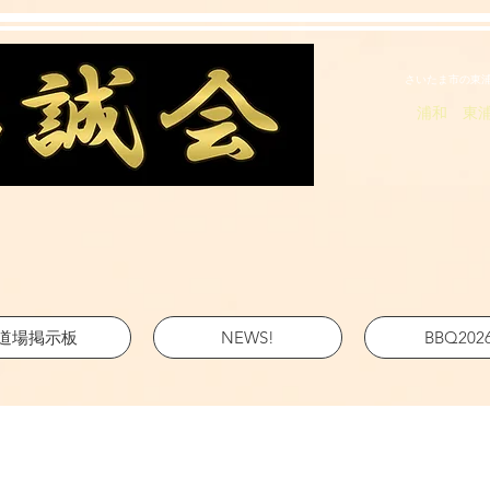
さいたま市の東
浦和 東
道場掲示板
NEWS!
BBQ202