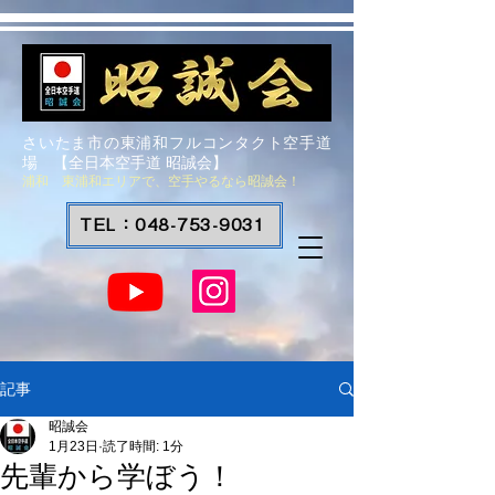
さいたま市の東浦和フルコンタクト空手道
場 【全日本空手道 昭誠会】
浦和 東浦和エリアで、空手やるなら昭誠会！
TEL：048-753-9031
記事
昭誠会
1月23日
読了時間: 1分
先輩から学ぼう！