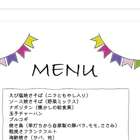
れており、それぞれ以下の内容と
情報
なります。 ■10:00から10:50は通
てね
常の親子空手クラスの内容となり
ます ・指導は基本的に保護者
様向けとなっており、お子様と気
持ちよく汗をかく内容になってい
ます ・体験大歓迎ですので、
この機会にぜひお越しください
・お子様が道場生の保護者の
方、ご兄弟の参加はもちろん大歓
迎です ・お子様が道