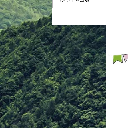
基本 ②【抜き技】 タスキ抜き 振
り見抜き 手刀抜き ③【関節技】
手首投げ 手首巻き投げより押え
肘固め 肘掛け落とし 手首送りよ
り腕立て背固め 入り身投げより
ねじ上げ固め 腕脇絞りより腕ひ
しぎ固め ④【脱出法紹介】 足攻
め どっこ抜き 親指攻め ⑤【ヌン
チャク体験】 ヌンチャク技法 簡
単スパーリン