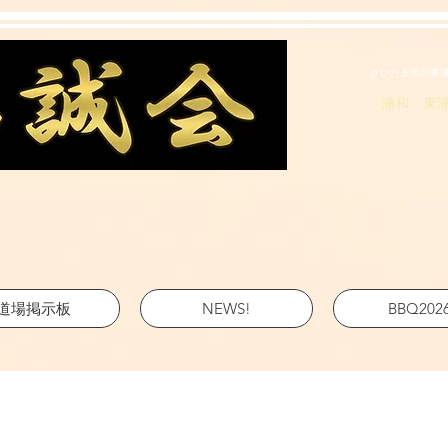
さいたま市の東
浦和 東
道場掲示板
NEWS!
BBQ202