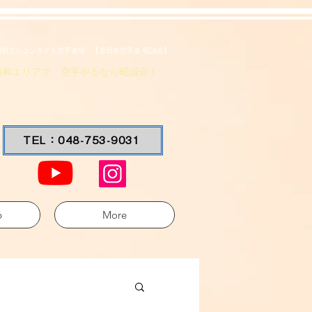
浦和フルコンタクト空手道場 【全日本空手道 昭誠会】
浦和エリアで、空手やるなら昭誠会！
TEL：048-753-9031
6
More