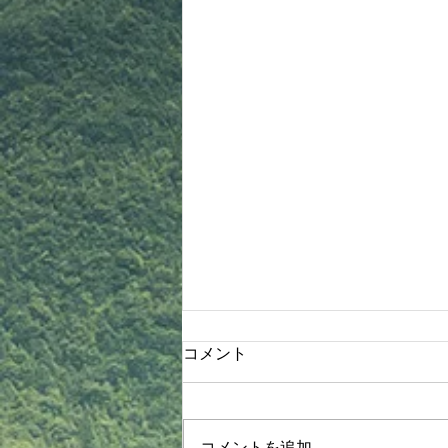
木部先生より連絡！
コメント
8月4日木部クラス 1830〜2030
《護身術体験、関節技&抜き技、
ヌンチャク体験》詳細 ①体操、
コメントを追加…