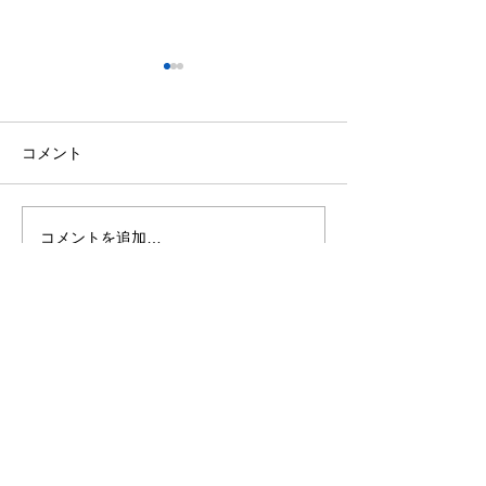
帯邉先生より連絡！（親
バーベキュー大
子de空手）
当ホームページに
8月1日（土）の「親子de空
キュー大会のコー
コメント
手」クラスですが、午前と夕
しました 「ＢＢ
方に分かれており、それぞれ
にて、随時情報を
以下の内容となります。
す チェックしてね
コメントを追加…
■10:00から10:50は通常の親
子空手クラスの内容となりま
す ・指導は基本的に保護者
様向けとなっており、お子様
と気持ちよく汗をかく内容に
なっています ・体験大歓迎
ですので、この機会にぜひお
越しください ・お子様が
道場生の保護者の方、ご兄弟