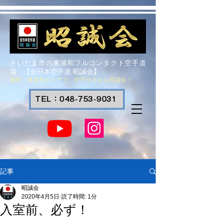
さいたま市の東浦和フルコンタクト空手道
場 【全日本空手道 昭誠会】
浦和 東浦和エリアで、空手やるなら昭誠会！
TEL：048-753-9031
記事
昭誠会
2020年4月5日
読了時間: 1分
入室前、必ず！