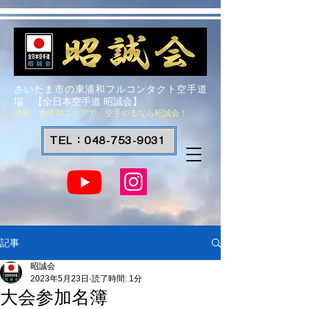
さいたま市の東浦和フルコンタクト空手道
場 【全日本空手道 昭誠会】
浦和 東浦和エリアで、空手やるなら昭誠会！
TEL：048-753-9031
記事
昭誠会
2023年5月23日
読了時間: 1分
大会参加名簿