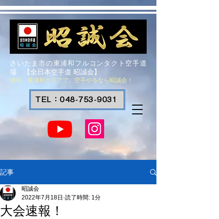
さいたま市の東浦和フルコンタクト空手道
場 【全日本空手道 昭誠会】
浦和 東浦和エリアで、空手やるなら昭誠会！
TEL：048-753-9031
記事
昭誠会
2022年7月18日
読了時間: 1分
大会速報！