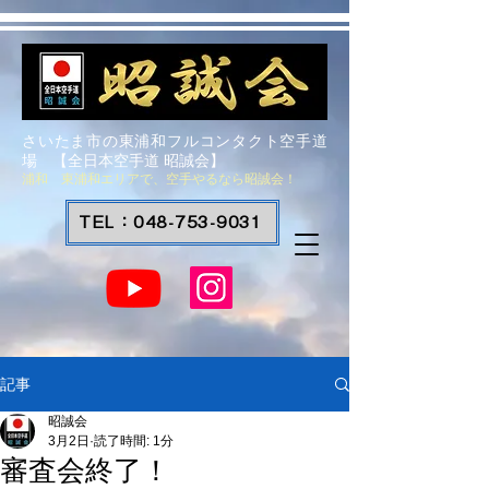
さいたま市の東浦和フルコンタクト空手道
場 【全日本空手道 昭誠会】
浦和 東浦和エリアで、空手やるなら昭誠会！
TEL：048-753-9031
記事
昭誠会
3月2日
読了時間: 1分
審査会終了！