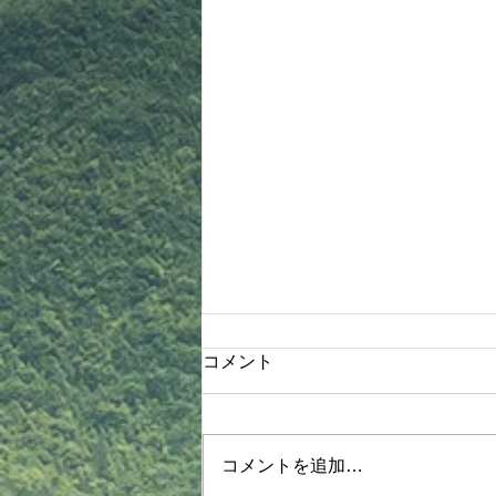
木部先生より連絡！
コメント
8月4日木部クラス 1830〜2030
《護身術体験、関節技&抜き技、
ヌンチャク体験》詳細 ①体操、
コメントを追加…
基本 ②【抜き技】 タスキ抜き 振