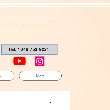
浦和フルコンタクト空手道場 【全日本空手道 昭誠会】
浦和エリアで、空手やるなら昭誠会！
TEL：048-753-9031
6
More