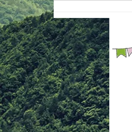
り見抜き 手刀抜き ③【関節技】
手首投げ 手首巻き投げより押え
肘固め 肘掛け落とし 手首送りよ
り腕立て背固め 入り身投げより
ねじ上げ固め 腕脇絞りより腕ひ
しぎ固め ④【脱出法紹介】 足攻
め どっこ抜き 親指攻め ⑤【ヌン
チャク体験】 ヌンチャク技法 簡
単スパーリン