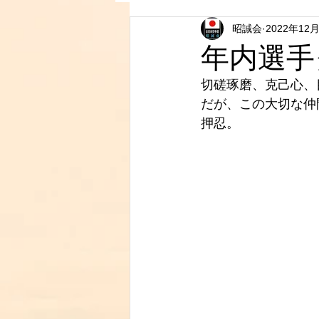
昭誠会
2022年12
年内選手
切磋琢磨、克己心、
だが、この大切な仲
押忍。