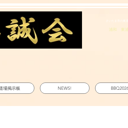
さいたま市の東
浦和 東
道場掲示板
NEWS!
BBQ202