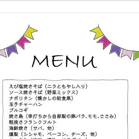
なります。 ■10:00から10:50は通
てね
常の親子空手クラスの内容となり
ます ・指導は基本的に保護者
様向けとなっており、お子様と気
持ちよく汗をかく内容になってい
ます ・体験大歓迎ですので、
この機会にぜひお越しください
・お子様が道場生の保護者の
方、ご兄弟の参加はもちろん大歓
迎です ・お子様が道