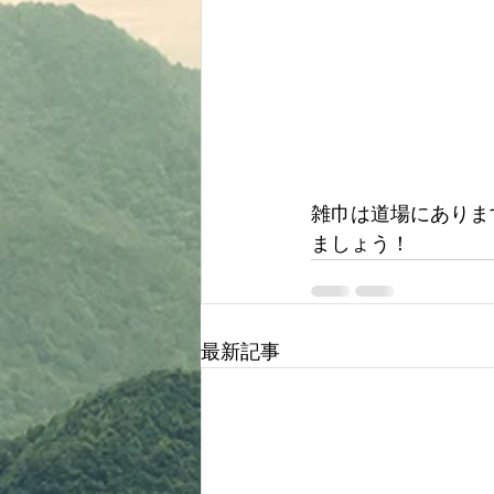
雑巾は道場にありま
ましょう！
最新記事