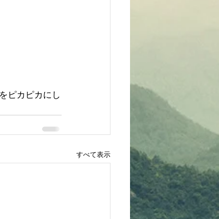
をピカピカにし
すべて表示