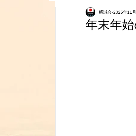
昭誠会
2025年11
年末年始