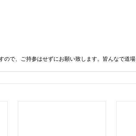
すので、ご持参はせずにお願い致します。皆んなで道場