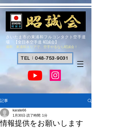
さいたま市の東浦和フルコンタクト空手道
場 【全日本空手道 昭誠会】
浦和 東浦和エリアで、空手やるなら昭誠会！
TEL：048-753-9031
記事
karate66
1月30日
読了時間: 1分
情報提供をお願いします