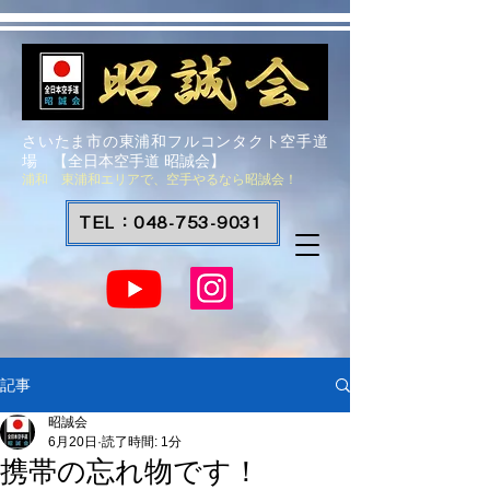
さいたま市の東浦和フルコンタクト空手道
場 【全日本空手道 昭誠会】
浦和 東浦和エリアで、空手やるなら昭誠会！
TEL：048-753-9031
記事
昭誠会
6月20日
読了時間: 1分
携帯の忘れ物です！