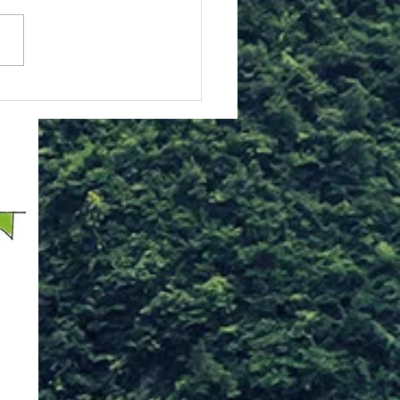
1日（土）の「親子de空手」
スですが、午前と夕方に分か
おり、それぞれ以下の内容と
す。 ■10:00から10:50は通
親子空手クラスの内容となり
 ・指導は基本的に保護者
けとなっており、お子様と気
よく汗をかく内容になってい
 ・体験大歓迎ですので、
機会にぜひお越しください
子様が道場生の保護者の
ご兄弟の参加はもちろん大歓
す ・お子様が道