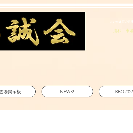
さいたま市の東
浦和 東
道場掲示板
NEWS!
BBQ202