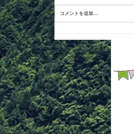
も、是非参加ください 入口カウ
ンターの申込用紙に記入の上、参
コメントを追加…
加費は田中まで支払いください
②正面駐車場は、屋外会場となり
ますので全面駐車不可となります
③ビンゴ大会は１６時の予定で
す チケットの当日販売（３００
円）あります ※その他、ＢＢＱ
特設コーナーをご参照ください
多くの皆様のご来場をお待ちして
おります！ 青年部・おとな部ス
タッフ一同