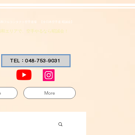
浦和フルコンタクト空手道場 【全日本空手道 昭誠会】
浦和エリアで、空手やるなら昭誠会！
TEL：048-753-9031
6
More