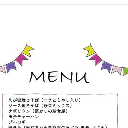
《護身術体験、関節技&抜き技、
8月
ヌンチャク体験》詳細 ①体操、
クラ
基本 ②【抜き技】 タスキ抜き 振
れて
り見抜き 手刀抜き ③【関節技】
なりま
手首投げ 手首巻き投げより押え
常の
肘固め 肘掛け落とし 手首送りよ
ます
り腕立て背固め 入り身投げより
様向
ねじ上げ固め 腕脇絞りより腕ひ
持ち
しぎ固め ④【脱出法紹介】 足攻
ます
め どっこ抜き 親指攻め ⑤【ヌン
この
チャク体験】 ヌンチャク技法 簡
・お
単スパーリン
方、
迎で