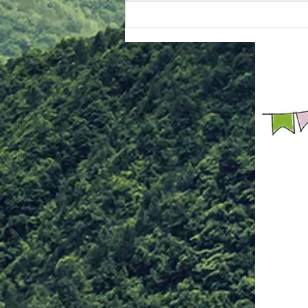
り見抜き 手刀抜き ③【関節技】
手首投げ 手首巻き投げより押え
肘固め 肘掛け落とし 手首送りよ
り腕立て背固め 入り身投げより
ねじ上げ固め 腕脇絞りより腕ひ
しぎ固め ④【脱出法紹介】 足攻
め どっこ抜き 親指攻め ⑤【ヌン
チャク体験】 ヌンチャク技法 簡
単スパーリン