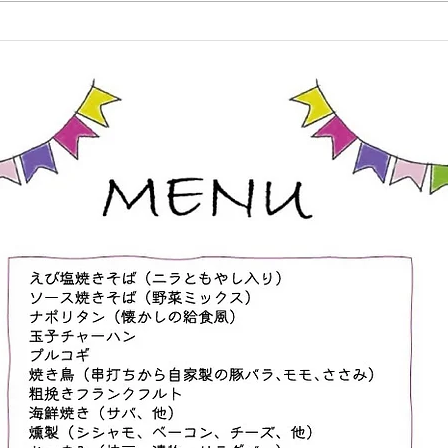
なります。 ■10:00から10:50は通
てね
常の親子空手クラスの内容となり
ます ・指導は基本的に保護者
様向けとなっており、お子様と気
持ちよく汗をかく内容になってい
ます ・体験大歓迎ですので、
この機会にぜひお越しください
・お子様が道場生の保護者の
方、ご兄弟の参加はもちろん大歓
迎です ・お子様が道