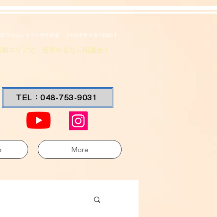
浦和フルコンタクト空手道場 【全日本空手道 昭誠会】
浦和エリアで、空手やるなら昭誠会！
TEL：048-753-9031
6
More