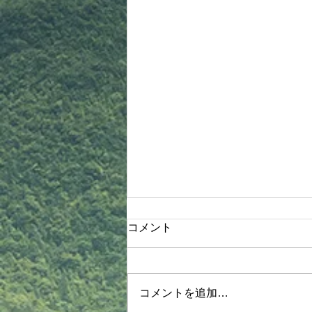
木部先生より連絡！
コメント
8月4日木部クラス 1830〜2030
《護身術体験、関節技&抜き技、
ヌンチャク体験》詳細 ①体操、
コメントを追加…
基本 ②【抜き技】 タスキ抜き 振