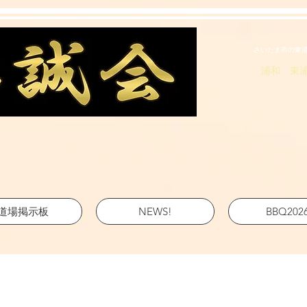
さいたま市の東
浦和 東
道場掲示板
NEWS!
BBQ202