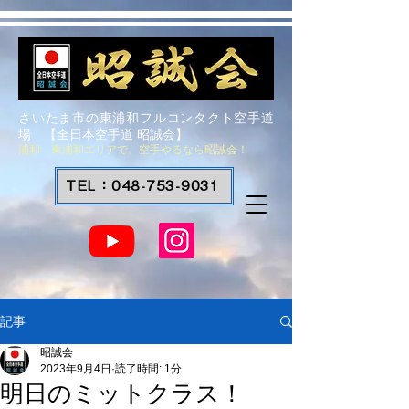
さいたま市の東浦和フルコンタクト空手道
場 【全日本空手道 昭誠会】
浦和 東浦和エリアで、空手やるなら昭誠会！
TEL：048-753-9031
記事
昭誠会
2023年9月4日
読了時間: 1分
明日のミットクラス！