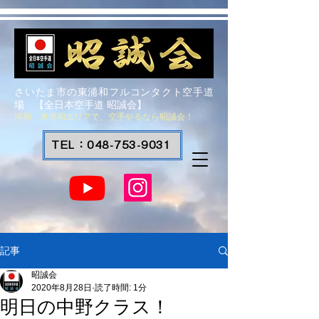
さいたま市の東浦和フルコンタクト空手道
場 【全日本空手道 昭誠会】
浦和 東浦和エリアで、空手やるなら昭誠会！
TEL：048-753-9031
記事
昭誠会
2020年8月28日
読了時間: 1分
明日の中野クラス！