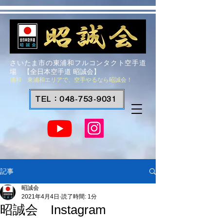
さいたま市の東浦和フルコンタクト空手道
場 【全日本空手道 昭誠会】
浦和 東浦和エリアで、空手やるなら昭誠会！
TEL：048-753-9031
記事
昭誠会
2021年4月4日
読了時間: 1分
昭誠会 Instagram