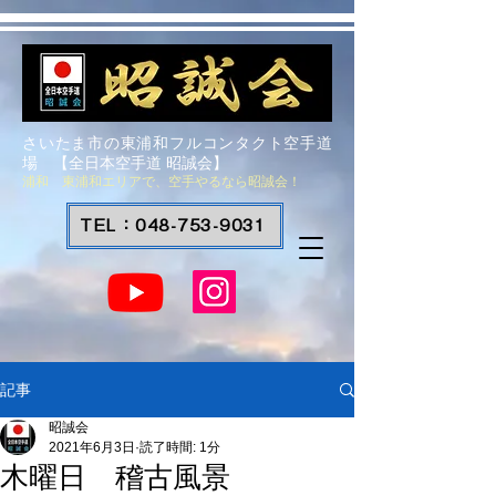
さいたま市の東浦和フルコンタクト空手道
場 【全日本空手道 昭誠会】
浦和 東浦和エリアで、空手やるなら昭誠会！
TEL：048-753-9031
記事
昭誠会
2021年6月3日
読了時間: 1分
木曜日 稽古風景