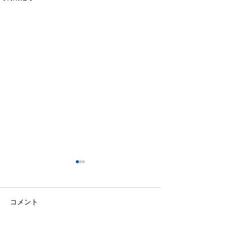
木部先生より連絡！
帯邉先生より連
子de空手）
8月4日木部クラス 1830〜
2030 《護身術体験、関節技&
8月1日（土）の「
コメント
抜き技、ヌンチャク体験》詳
手」クラスですが