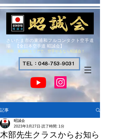
さいたま市の東浦和フルコンタクト空手道
場 【全日本空手道 昭誠会】
浦和 東浦和エリアで、空手やるなら昭誠会！
TEL：048-753-9031
記事
昭誠会
2023年3月27日
読了時間: 1分
木部先生クラスからお知ら