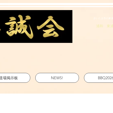
さいたま市の東
浦和 東
道場掲示板
NEWS!
BBQ202