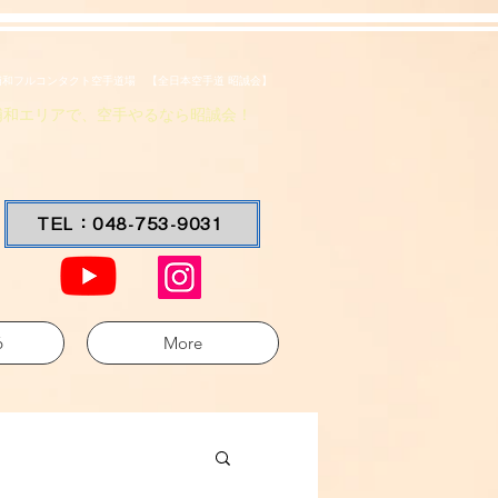
浦和フルコンタクト空手道場 【全日本空手道 昭誠会】
浦和エリアで、空手やるなら昭誠会！
TEL：048-753-9031
6
More