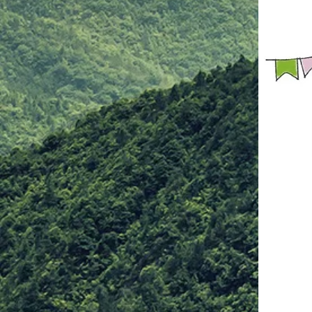
ねじ上げ固め 腕脇絞りより腕ひ
しぎ固め ④【脱出法紹介】 足攻
め どっこ抜き 親指攻め ⑤【ヌン
チャク体験】 ヌンチャク技法 簡
単スパーリン