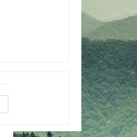
ベキュー大会情報
ームページにて、バーベキュ
会のコーナーを新設しました
ＢＱ２０２６」 にて、随時
をアップします チェックし
！