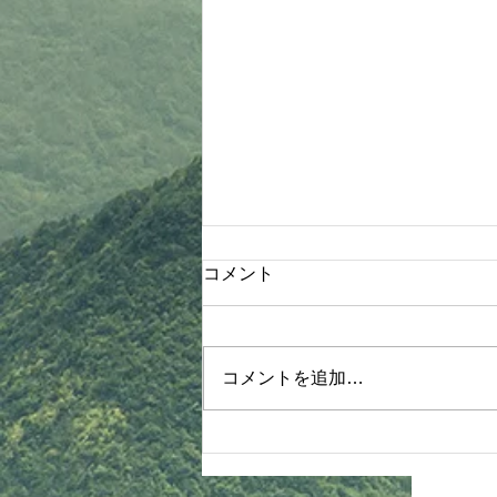
木部先生より連絡！
コメント
8月4日木部クラス 1830〜2030
《護身術体験、関節技&抜き技、
ヌンチャク体験》詳細 ①体操、
コメントを追加…
基本 ②【抜き技】 タスキ抜き 振
り見抜き 手刀抜き ③【関節技】
手首投げ 手首巻き投げより押え
肘固め 肘掛け落とし 手首送りよ
り腕立て背固め 入り身投げより