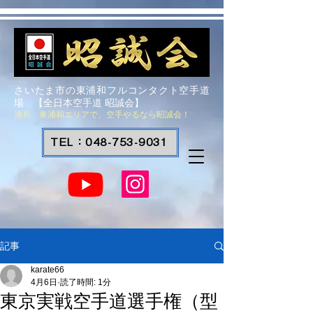
さいたま市の東浦和フルコンタクト空手道
場 【全日本空手道 昭誠会】
浦和 東浦和エリアで、空手やるなら昭誠会！
TEL：048-753-9031
記事
karate66
4月6日
読了時間: 1分
東京実戦空手道選手権（型