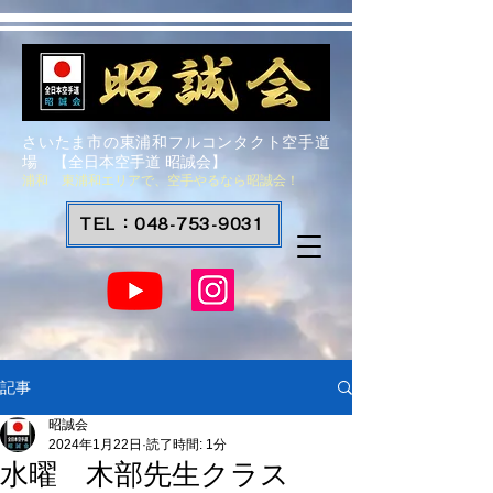
さいたま市の東浦和フルコンタクト空手道
場 【全日本空手道 昭誠会】
浦和 東浦和エリアで、空手やるなら昭誠会！
TEL：048-753-9031
記事
昭誠会
2024年1月22日
読了時間: 1分
水曜 木部先生クラス