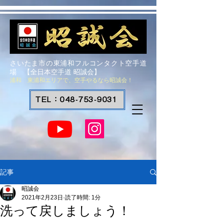
さいたま市の東浦和フルコンタクト空手道
場 【全日本空手道 昭誠会】
浦和 東浦和エリアで、空手やるなら昭誠会！
TEL：048-753-9031
記事
昭誠会
2021年2月23日
読了時間: 1分
洗って戻しましょう！