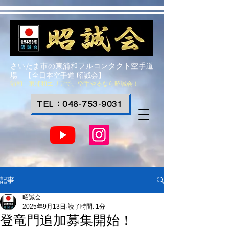
さいたま市の東浦和フルコンタクト空手道
場 【全日本空手道 昭誠会】
浦和 東浦和エリアで、空手やるなら昭誠会！
TEL：048-753-9031
記事
昭誠会
2025年9月13日
読了時間: 1分
登竜門追加募集開始！