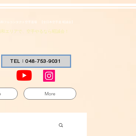
浦和フルコンタクト空手道場 【全日本空手道 昭誠会】
浦和エリアで、空手やるなら昭誠会！
TEL：048-753-9031
6
More