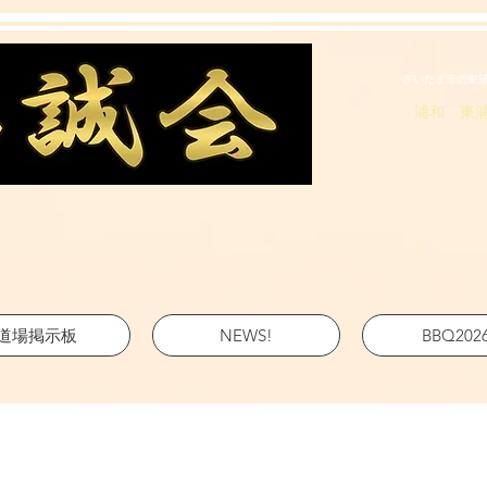
さいたま市の東
浦和 東
道場掲示板
NEWS!
BBQ202