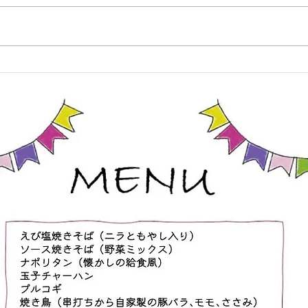
ヌンチャク体験》詳細 ①体操、
クラ
基本 ②【抜き技】 タスキ抜き 振
れて
り見抜き 手刀抜き ③【関節技】
なりま
手首投げ 手首巻き投げより押え
常の
肘固め 肘掛け落とし 手首送りよ
ます
り腕立て背固め 入り身投げより
様向
ねじ上げ固め 腕脇絞りより腕ひ
持ち
しぎ固め ④【脱出法紹介】 足攻
ます
め どっこ抜き 親指攻め ⑤【ヌン
この
チャク体験】 ヌンチャク技法 簡
・お
単スパーリン
方、
迎で