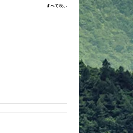
すべて表示
先生より連絡！（親子de
）
1日（土）の「親子de空手」