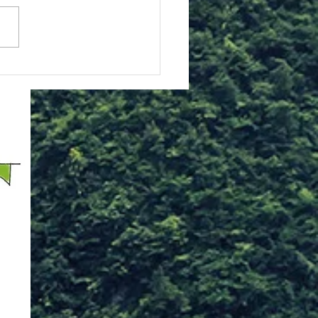
スですが、午前と夕方に分か
おり、それぞれ以下の内容と
す。 ■10:00から10:50は通
親子空手クラスの内容となり
 ・指導は基本的に保護者
けとなっており、お子様と気
よく汗をかく内容になってい
 ・体験大歓迎ですので、
機会にぜひお越しください
子様が道場生の保護者の
ご兄弟の参加はもちろん大歓
す ・お子様が道