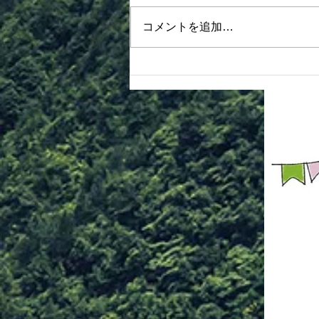
ンターの申込用紙に記入の上、参
コメントを追加…
加費は田中まで支払いください
②正面駐車場は、屋外会場となり
ますので全面駐車不可となります
③ビンゴ大会は１６時の予定で
す チケットの当日販売（３００
円）あります ※その他、ＢＢＱ
特設コーナーをご参照ください
多くの皆様のご来場をお待ちして
おります！ 青年部・おとな部ス
タッフ一同