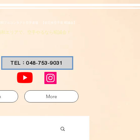
浦和フルコンタクト空手道場 【全日本空手道 昭誠会】
浦和エリアで、空手やるなら昭誠会！
TEL：048-753-9031
6
More