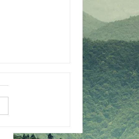
ベキュー大会情報
ームページにて、バーベキュ
会のコーナーを新設しました
ＢＱ２０２６」 にて、随時
をアップします チェックし
！