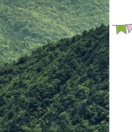
ねじ上げ固め 腕脇絞りより腕ひ
しぎ固め ④【脱出法紹介】 足攻
め どっこ抜き 親指攻め ⑤【ヌン
チャク体験】 ヌンチャク技法 簡
単スパーリン