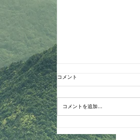
木部先生より連絡！
コメント
8月4日木部クラス 1830〜2030
《護身術体験、関節技&抜き技、
ヌンチャク体験》詳細 ①体操、
コメントを追加…
基本 ②【抜き技】 タスキ抜き 振
り見抜き 手刀抜き ③【関節技】
手首投げ 手首巻き投げより押え
肘固め 肘掛け落とし 手首送りよ
り腕立て背固め 入り身投げより