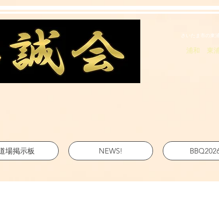
さいたま市の東
浦和 東
道場掲示板
NEWS!
BBQ202