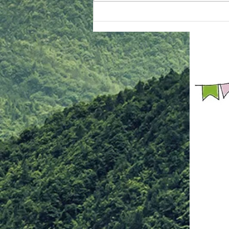
②正面駐車場は、屋外会場となり
ますので全面駐車不可となります
③ビンゴ大会は１６時の予定で
す チケットの当日販売（３００
円）あります ※その他、ＢＢＱ
特設コーナーをご参照ください
多くの皆様のご来場をお待ちして
おります！ 青年部・おとな部ス
タッフ一同