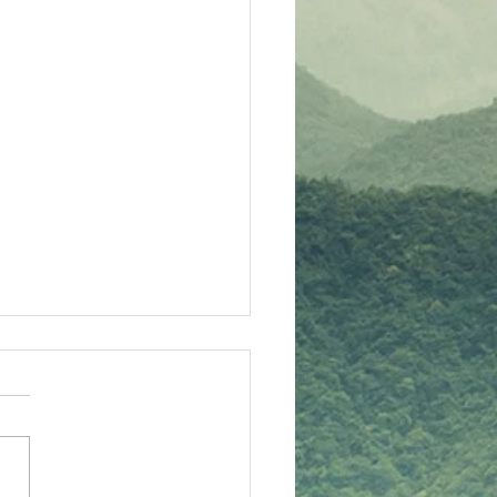
先生より連絡！（親子de
）
1日（土）の「親子de空手」
スですが、午前と夕方に分か
おり、それぞれ以下の内容と