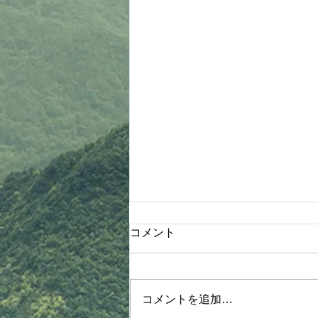
8/8 バーベキュー大会開催
コメント
①事前に申し込みされていない方
も、是非参加ください 入口カウ
ンターの申込用紙に記入の上、参
コメントを追加…
加費は田中まで支払いください