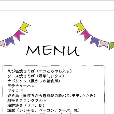
り見抜き 手刀抜き ③【関節技】
なりま
手首投げ 手首巻き投げより押え
常の
肘固め 肘掛け落とし 手首送りよ
ます
り腕立て背固め 入り身投げより
様向
ねじ上げ固め 腕脇絞りより腕ひ
持ち
しぎ固め ④【脱出法紹介】 足攻
ます
め どっこ抜き 親指攻め ⑤【ヌン
この
チャク体験】 ヌンチャク技法 簡
・お
単スパーリン
方、
迎で