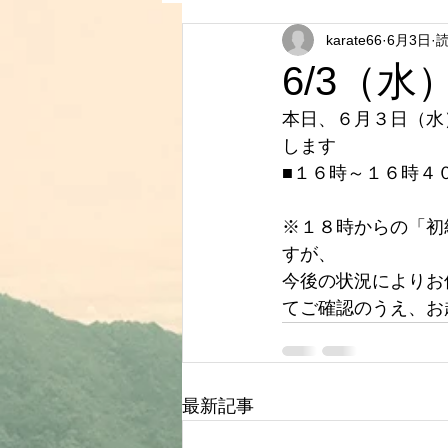
karate66
6月3日
読
6/3（
本日、６月３日（水
します
■１６時～１６時４
※１８時からの「初
すが、
今後の状況によりお
てご確認のうえ、お
最新記事