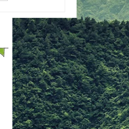
す。 ■10:00から10:50は通
親子空手クラスの内容となり
 ・指導は基本的に保護者
けとなっており、お子様と気
よく汗をかく内容になってい
 ・体験大歓迎ですので、
機会にぜひお越しください
子様が道場生の保護者の
ご兄弟の参加はもちろん大歓
す ・お子様が道