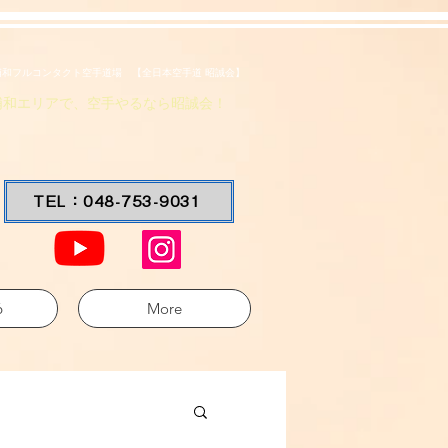
浦和フルコンタクト空手道場 【全日本空手道 昭誠会】
浦和エリアで、空手やるなら昭誠会！
TEL：048-753-9031
6
More