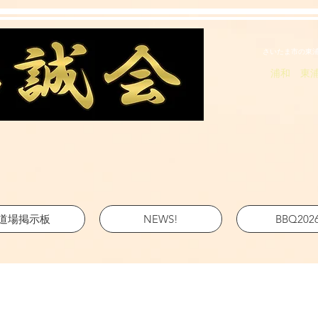
さいたま市の東
浦和 東
道場掲示板
NEWS!
BBQ202