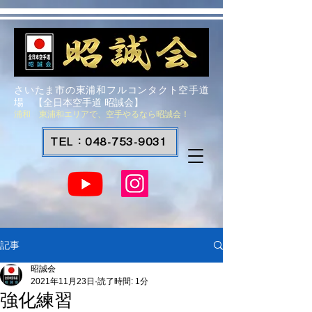
さいたま市の東浦和フルコンタクト空手道
場 【全日本空手道 昭誠会】
浦和 東浦和エリアで、空手やるなら昭誠会！
TEL：048-753-9031
記事
昭誠会
2021年11月23日
読了時間: 1分
強化練習