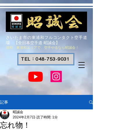
さいたま市の東浦和フルコンタクト空手道
場 【全日本空手道 昭誠会】
浦和 東浦和エリアで、空手やるなら昭誠会！
TEL：048-753-9031
記事
昭誠会
2024年2月7日
読了時間: 1分
忘れ物！