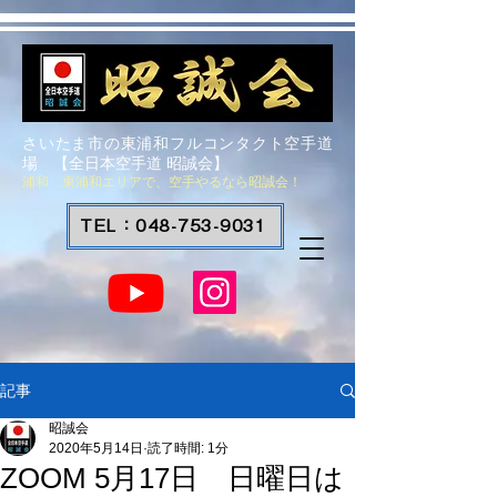
さいたま市の東浦和フルコンタクト空手道
場 【全日本空手道 昭誠会】
浦和 東浦和エリアで、空手やるなら昭誠会！
TEL：048-753-9031
記事
昭誠会
2020年5月14日
読了時間: 1分
ZOOM 5月17日 日曜日は